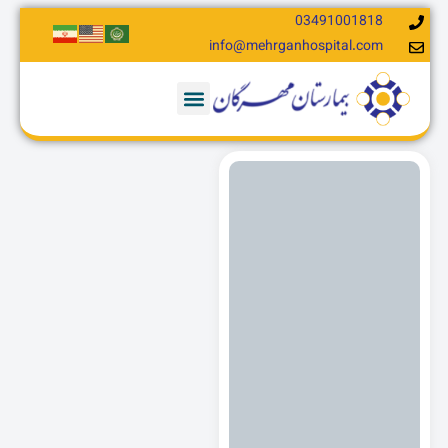
03491001818
info@mehrganhospital.com​