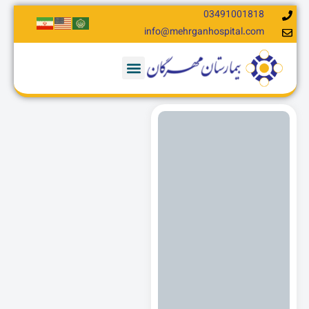
03491001818
info@mehrganhospital.com​