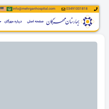
info@mehrganhospital.com​
03491001818
صفحه اصلی
درباره مهرگان